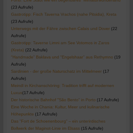
(23 Aufrufe)
Gastrotipp: Fisch Taverna Vrachos (nahe Pitsidia), Kreta
(23 Aufrufe)
Unterwegs mit der Fähre zwischen Calais und Dover
(22
Aufrufe)
Gastrotipp: Taverne Limni am See Votomos in Zaros
(Kreta)
(22 Aufrufe)
“Handmade” Baklava und “Engelshaar” aus Rethymno
(19
Aufrufe)
Sardinien - der große Naturschatz im Mittelmeer
(17
Aufrufe)
Meindl in Kirchanschöring: Tradition trifft auf modernen
Luxus​
(17 Aufrufe)
Der historische Bahnhof "São Bento" in Porto
(17 Aufrufe)
Eine Woche in Chania: Kultur, Meer und kulinarische
Höhepunkte
(17 Aufrufe)
Das "Fort de Schoenenbourg" – ein unterirdisches
Bollwerk der Maginot-Linie im Elsass
(15 Aufrufe)