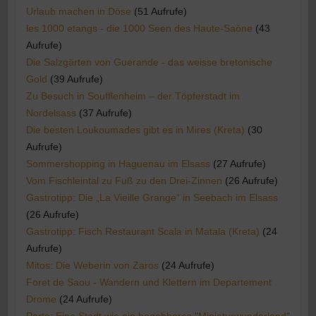
Urlaub machen in Döse
(51 Aufrufe)
les 1000 etangs - die 1000 Seen des Haute-Saòne
(43
Aufrufe)
Die Salzgärten von Guerande - das weisse bretonische
Gold
(39 Aufrufe)
Zu Besuch in Soufflenheim – der Töpferstadt im
Nordelsass
(37 Aufrufe)
Die besten Loukoumades gibt es in Mires (Kreta)
(30
Aufrufe)
Sommershopping in Haguenau im Elsass
(27 Aufrufe)
Vom Fischleintal zu Fuß zu den Drei-Zinnen
(26 Aufrufe)
Gastrotipp: Die „La Vieille Grange“ in Seebach im Elsass
(26 Aufrufe)
Gastrotipp: Fisch Restaurant Scala in Matala (Kreta)
(24
Aufrufe)
Mitos: Die Weberin von Zaros
(24 Aufrufe)
Foret de Saou - Wandern und Klettern im Departement
Drome
(24 Aufrufe)
Porto: Eine Stadt wie ein begehbares "Miniaturwunderland"