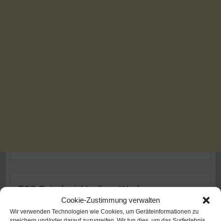
TOP Reiseberichte diese Woche:
Cookie-Zustimmung verwalten
Aktuell
(283 Aufrufe)
Wir verwenden Technologien wie Cookies, um Geräteinformationen zu
Datenschutz (DVE)
(144 Aufrufe)
speichern und/oder darauf zuzugreifen. Wir tun dies, um das Surferlebnis