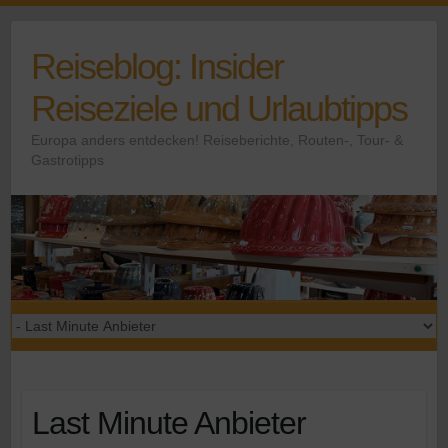
Skip
to
Reiseblog: Insider
content
Reiseziele und Urlaubtipps
Europa anders entdecken! Reiseberichte, Routen-, Tour- &
Gastrotipps
Last Minute Anbieter