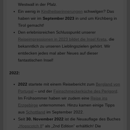
Westwall in der Pfalz.
Ein wenig in
Kindheitserinnerungen
schwelgen? Das
haben wir im
September 2023
in und um Kirchberg in
Tirol gemacht!
Den erlebnisreichen Schlusspunkt unserer
Reiseimpressionen in 2023 bildet die Insel Kreta
, die
bekanntlich zu unseren Lieblingszielen gehört. Wir
entdecken jedes mal aber Neues auf dieser
fantastischen Insel!
2022:
2022
startete mit einem Reisebericht zum
Bergland von
Portugal
– und der
Feinschmeckerküche des Perigord
.
Im Frühsommer haben wir zudem eine
Reise ins
Erzgebirge
unternommen. Hinzu kamen einige Tipps
aus
Schottland
im September 2022.
Seit
30. November 2022
ist die Neuauflage des Buches
„
Hopscotch 8
“ als „2nd Edition“ erhältlich! Die