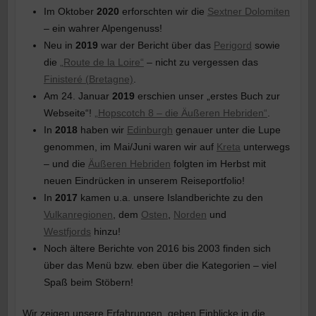
Im Oktober
2020
erforschten wir die
Sextner Dolomiten
– ein wahrer Alpengenuss!
Neu in
2019
war der Bericht über das
Perigord
sowie
die
„Route de la Loire“
– nicht zu vergessen das
Finisteré (Bretagne)
.
Am 24. Januar
2019
erschien unser „erstes Buch zur
Webseite“!
„Hopscotch 8 – die Äußeren Hebriden“
.
In
2018
haben wir
Edinburgh
genauer unter die Lupe
genommen, im Mai/Juni waren wir auf
Kreta
unterwegs
– und die
Äußeren Hebriden
folgten im Herbst mit
neuen Eindrücken in unserem Reiseportfolio!
In
2017
kamen u.a. unsere Islandberichte zu den
Vulkanregionen
, dem
Osten
,
Norden
und
Westfjords
hinzu!
Noch ältere Berichte von 2016 bis 2003 finden sich
über das Menü bzw. eben über die Kategorien – viel
Spaß beim Stöbern!
Wir zeigen unsere Erfahrungen, geben Einblicke in die