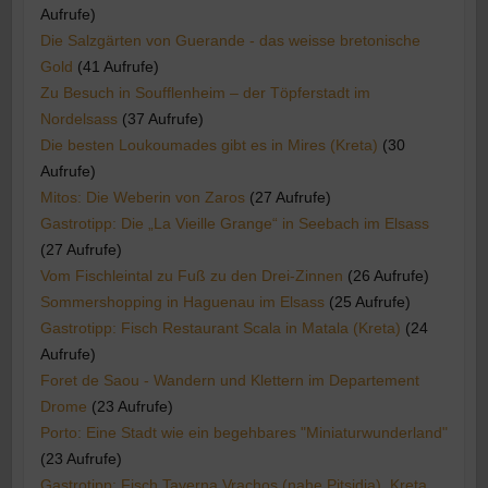
Aufrufe)
Die Salzgärten von Guerande - das weisse bretonische
Gold
(41 Aufrufe)
Zu Besuch in Soufflenheim – der Töpferstadt im
Nordelsass
(37 Aufrufe)
Die besten Loukoumades gibt es in Mires (Kreta)
(30
Aufrufe)
Mitos: Die Weberin von Zaros
(27 Aufrufe)
Gastrotipp: Die „La Vieille Grange“ in Seebach im Elsass
(27 Aufrufe)
Vom Fischleintal zu Fuß zu den Drei-Zinnen
(26 Aufrufe)
Sommershopping in Haguenau im Elsass
(25 Aufrufe)
Gastrotipp: Fisch Restaurant Scala in Matala (Kreta)
(24
Aufrufe)
Foret de Saou - Wandern und Klettern im Departement
Drome
(23 Aufrufe)
Porto: Eine Stadt wie ein begehbares "Miniaturwunderland"
(23 Aufrufe)
Gastrotipp: Fisch Taverna Vrachos (nahe Pitsidia), Kreta