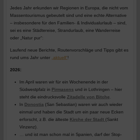
Jedes Jahr erkunden wir Regionen in Europa, die nicht vom
Massentourismus gebeutelt sind und eine echte Alternative
– insbesondere für den Familien- & Individualurlaub – sind,
sei es eine Städtereise, Strandurlaub, eine Wanderreise
oder „Natur pur“:
Laufend neue Berichte, Routenvorschläge und Tipps gibt es
rund ums Jahr unter
„aktuell“
!
2026:
Im April waren wir für ein Wochenende in der
Südwestpfalz in
Pirmasens
und in Lothringen – hier
steht die eindrucksvolle
Zitadelle von Bitche
.
In
Donostia
(San Sebastian) waren wir auch wieder
einmal und haben die Stadt um ein paar neue Ecken
erforscht, z.B. die älteste
Kirche der Stadt
(Sankt
Vinzenz).
… und ist man schon mal in Spanien, darf der Stop-