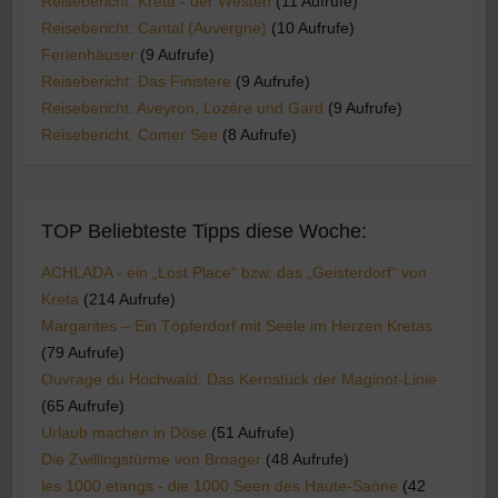
Reisebericht: Kreta - der Westen
(11 Aufrufe)
Reisebericht: Cantal (Auvergne)
(10 Aufrufe)
Ferienhäuser
(9 Aufrufe)
Reisebericht: Das Finistere
(9 Aufrufe)
Reisebericht: Aveyron, Lozère und Gard
(9 Aufrufe)
Reisebericht: Comer See
(8 Aufrufe)
TOP Beliebteste Tipps diese Woche:
ACHLADA - ein „Lost Place“ bzw. das „Geisterdorf“ von
Kreta
(214 Aufrufe)
Margarites – Ein Töpferdorf mit Seele im Herzen Kretas
(79 Aufrufe)
Ouvrage du Hochwald: Das Kernstück der Maginot-Linie
(65 Aufrufe)
Urlaub machen in Döse
(51 Aufrufe)
Die Zwillingstürme von Broager
(48 Aufrufe)
les 1000 etangs - die 1000 Seen des Haute-Saòne
(42