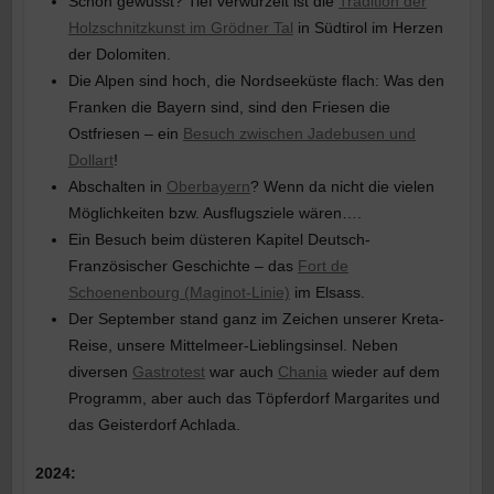
Schon gewusst? Tief verwurzelt ist die
Tradition der
Holzschnitzkunst im Grödner Tal
in Südtirol im Herzen
der Dolomiten.
Die Alpen sind hoch, die Nordseeküste flach: Was den
Franken die Bayern sind, sind den Friesen die
Ostfriesen – ein
Besuch zwischen Jadebusen und
Dollart
!
Abschalten in
Oberbayern
? Wenn da nicht die vielen
Möglichkeiten bzw. Ausflugsziele wären….
Ein Besuch beim düsteren Kapitel Deutsch-
Französischer Geschichte – das
Fort de
Schoenenbourg (Maginot-Linie)
im Elsass.
Der September stand ganz im Zeichen unserer Kreta-
Reise, unsere Mittelmeer-Lieblingsinsel. Neben
diversen
Gastrotest
war auch
Chania
wieder auf dem
Programm, aber auch das Töpferdorf Margarites und
das Geisterdorf Achlada.
2024: