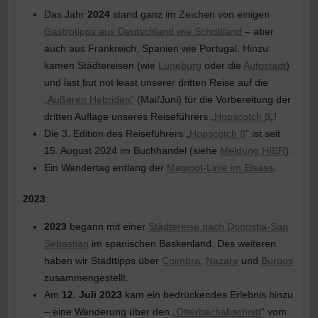
Das Jahr
2024
stand ganz im Zeichen von einigen
Gastrotipps aus Deutschland wie Schottland
– aber
auch aus Frankreich, Spanien wie Portugal. Hinzu
kamen Städtereisen (wie
Lüneburg
oder die
Autostadt
)
und last but not least unserer dritten Reise auf die
„Äußeren Hebriden“
(Mai/Juni) für die Vorbereitung der
dritten Auflage unseres Reiseführers „
Hopscotch 8
„!
Die 3. Edition des Reiseführers „
Hopscotch 8
“ ist seit
15. August 2024 im Buchhandel (siehe
Meldung HIER
).
Ein Wandertag entlang der
Maginot-Linie im Elsass
.
2023
:
2023
begann mit einer
Städtereise nach Donostia-San
Sebastian
im spanischen Baskenland. Des weiteren
haben wir Städttipps über
Coimbra
,
Nazare
und
Burgos
zusammengestellt.
Am
12. Juli 2023
kam ein bedrückendes Erlebnis hinzu
– eine Wanderung über den „
Otterbachabschnitt
“ vom