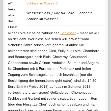
ell“
bekan
Wasserschloss „Sully sur Loire“ – oder ein
nt ist
Schloss im Wasser?
das
Flusst
al der Loire für seine zahlreichen
Schlösser
– mehr als 400
an der Zahl. Wer diese alle sehen will, braucht wohl
sicherlich Jahre seines verfügbaren Urlaubs! Die
bekanntesten sind neben Gien, Sully-sur-Loire, Chambord
und Beauregard noch Blois, Cheverny, Chaumond,
Chenonceau sowie Chinon, Amboise, Saumur und Angers.
Ist Chambord mit 6 Euro für den Parkplatz und freien
Zugang zum Schlossgelände noch bezahlbar (nur die
Besichtigung der Innenräume geht extra), sind die 14,50
Euro Eintritt (Preise 2019) auf das (im Sommer 2019
vertrocknete braun-graue) Gelände von Chenonceau
(Schloss mit Garten) mit seiner einzigartigen Lage mitten
über den Fluss „Le Cher“ doch schon gesalzen und man
erinnert sich gerne an einen Besuch aus früherer Zeit, als