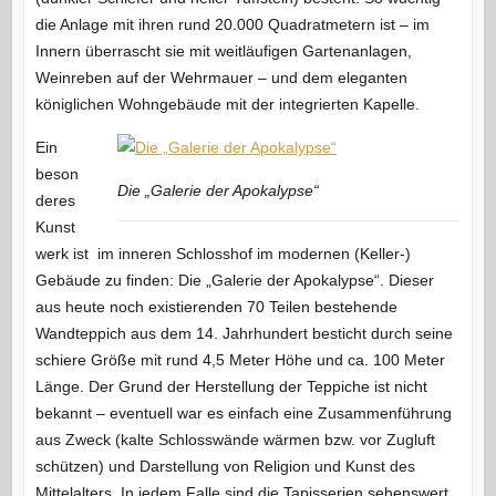
die Anlage mit ihren rund 20.000 Quadratmetern ist – im
Innern überrascht sie mit weitläufigen Gartenanlagen,
Weinreben auf der Wehrmauer – und dem eleganten
königlichen Wohngebäude mit der integrierten Kapelle.
Ein
beson
Die „Galerie der Apokalypse“
deres
Kunst
werk ist im inneren Schlosshof im modernen (Keller-)
Gebäude zu finden: Die „Galerie der Apokalypse“. Dieser
aus heute noch existierenden 70 Teilen bestehende
Wandteppich aus dem 14. Jahrhundert besticht durch seine
schiere Größe mit rund 4,5 Meter Höhe und ca. 100 Meter
Länge. Der Grund der Herstellung der Teppiche ist nicht
bekannt – eventuell war es einfach eine Zusammenführung
aus Zweck (kalte Schlosswände wärmen bzw. vor Zugluft
schützen) und Darstellung von Religion und Kunst des
Mittelalters. In jedem Falle sind die Tapisserien sehenswert,