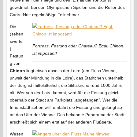
heute mehr der Pflege und dem Erhalt der Reitkunst
gewidmet. Bei den Olympischen Spielen sind die Reiter des
Cadre Noir regelmäßige Teilnehmer.
Die
(sehen
swerte
Fortress, Festung oder Chateau? Egal: Chinon
)
ist imposant!
Festun
g von
Chinon
liegt etwas abseits der Loire (am Fluss Vienne,
unweit der Mündung in die Loire), das Städtchen unterhalb
der Burg ist mittelalterlich, die Stiftskirche rund 1000 Jahre
alt. Wer von der Loire kommt, wird für die Festung gleich
oberhalb der Stadt am Parkplatz „abgefangen“. Wer die
Innenstadt sehen will, umfährt die Festung und gelangt so
an das Ufer der Vienne. Das bekannte Panorama der Stadt
erschließt sich einem erst auf der anderen Flußseite.
Wesen