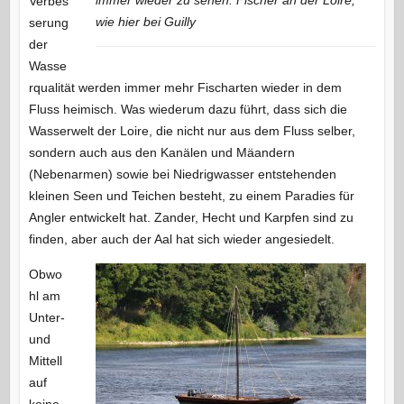
Verbes
wie hier bei Guilly⁩
serung
der
Wasse
rqualität werden immer mehr Fischarten wieder in dem
Fluss heimisch. Was wiederum dazu führt, dass sich die
Wasserwelt der Loire, die nicht nur aus dem Fluss selber,
sondern auch aus den Kanälen und Mäandern
(Nebenarmen) sowie bei Niedrigwasser entstehenden
kleinen Seen und Teichen besteht, zu einem Paradies für
Angler entwickelt hat. Zander, Hecht und Karpfen sind zu
finden, aber auch der Aal hat sich wieder angesiedelt.
Obwo
hl am
Unter-
und
Mittell
auf
keine