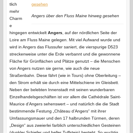
tlich
mehr
Angers über den Fluss Maine hinweg gesehen
Charm
e
hingegen entwickelt
Angers
, auf der nördlichen Seite der
Loire am Fluss Maine gelegen. Mit viel Aufwand wurde und
wird in Angers das Flussufer saniert, die vierspurige D523
streckenweise unter die Erde verbannt und die gewonnene
Fläche für Grünflächen und Plätze genutzt – die Menschen
von Angers nutzen sie gerne, wie auch die neue
Straßenbahn. Diese fährt (wie in Tours) ohne Oberleitung –
den Strom erhält sie durch eine Mittelschiene im Gleisbett.
Neben der belebten Innenstadt mit seinen wunderbaren
Einzelhandelsgeschäften ist vor allem die Cathédrale Saint-
Maurice d’Angers sehenswert – und natürlich die die Stadt
bestimmende Festung „Château d’Angers“ mit ihrer
Umfassungsmauer und den 17 halbrunden Türmen, deren
„Design“ aus zweierlei farblich unterschiedlichen Gesteinen
(dunkler Schiefer und heller Tuffstein) besteht. So wuchtig