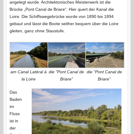
angelegt wurde. Architektonisches Meisterwerk ist die
Brücke „Pont Canal de Briare“: Hier quert der Kanal die
Loire. Die Schiffswegebrücke wurde von 1890 bis 1894
gebaut und lässt die Boote seither bequem über die Loire
gleiten, ganz ohne Staustufe.
am Canal Latéral à
die “Pont Canal de
die “Pont Canal de
la Loire
Briare”
Briare”
Das
Baden
im
Fluss
ist in
der