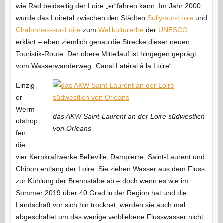
wie Rad beidseitig der Loire „er“fahren kann. Im Jahr 2000
wurde das Loiretal zwischen den Städten
Sully-sur-Loire
und
Chalonnes-sur-Loire
zum
Weltkulturerbe
der
UNESCO
erklärt – eben ziemlich genau die Strecke dieser neuen
Touristik-Route. Der obere Mittellauf ist hingegen geprägt
vom Wasserwanderweg „Canal Latéral à la Loire“.
Einzig
er
Werm
das AKW Saint-Laurent an der Loire südwestlich
utstrop
von Orleans
fen:
die
vier Kernkraftwerke Belleville, Dampierre, Saint-Laurent und
Chinon entlang der Loire. Sie ziehen Wasser aus dem Fluss
zur Kühlung der Brennstäbe ab – doch wenn es wie im
Sommer 2019 über 40 Grad in der Region hat und die
Landschaft vor sich hin trocknet, werden sie auch mal
abgeschaltet um das wenige verbliebene Flusswasser nicht