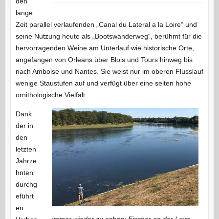
den
lange
Zeit parallel verlaufenden „Canal du Lateral a la Loire“ und
seine Nutzung heute als „Bootswanderweg“, berühmt für die
hervorragenden Weine am Unterlauf wie historische Orte,
angefangen von Orleans über Blois und Tours hinweg bis
nach Amboise und Nantes. Sie weist nur im oberen Flusslauf
wenige Staustufen auf und verfügt über eine selten hohe
ornithologische Vielfalt.
Dank
der in
den
letzten
Jahrze
hnten
durchg
eführt
en
immer wieder zu sehen: Fischer an der Loire,