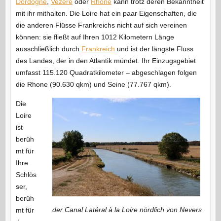
Dordogne
,
Vezere
oder
Rhone
kann trotz deren Bekanntheit
mit ihr mithalten. Die Loire hat ein paar Eigenschaften, die
die anderen Flüsse Frankreichs nicht auf sich vereinen
können: sie fließt auf Ihren 1012 Kilometern Länge
ausschließlich durch
Frankreich
und ist der längste Fluss
des Landes, der in den Atlantik mündet. Ihr Einzugsgebiet
umfasst 115.120 Quadratkilometer – abgeschlagen folgen
die Rhone (90.630 qkm) und Seine (77.767 qkm).
Die
Loire
ist
berüh
mt für
Ihre
Schlös
ser,
berüh
der Canal Latéral à la Loire nördlich von Nevers
mt für