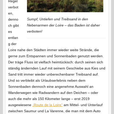
Regel
verbot
en,
Sumpf, Untiefen und Treibsand in den
denno
Nebenarmen der Loire – das Baden ist daher
ch gibt
verboten!
es
entlan
g der
Loire nahe den Städten immer wieder weite Strände, die
gerne zum Entspannen und Sonnenbaden genutzt werden.
Der träge Fluss ist vielfach heimtückisch: durch seinen sich
ständig ändernden Lauf mit seinem Geschiebe aus Kies und
Sand tritt immer wieder unberechenbarer Treibsand auf.
Und so verbleibt als Urlaubserlebnis neben dem
Sonnenbaden dennoch eine angenehme Auswahl an
Wanderwegen wie Radwandern auf den Deichen – oder
auch die mehr als 150 Kilometer lange – erst 2019
ausgewiesene
„Route de la Loire“
am Mittel- und Unterlauf
zwischen Saumur und La Varenne, die man mit dem Auto