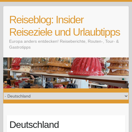
Skip
to
Reiseblog: Insider
content
Reiseziele und Urlaubtipps
Europa anders entdecken! Reiseberichte, Routen-, Tour- &
Gastrotipps
Deutschland