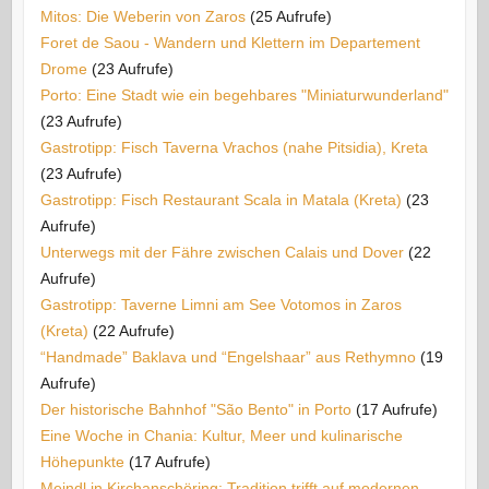
Mitos: Die Weberin von Zaros
(25 Aufrufe)
Foret de Saou - Wandern und Klettern im Departement
Drome
(23 Aufrufe)
Porto: Eine Stadt wie ein begehbares "Miniaturwunderland"
(23 Aufrufe)
Gastrotipp: Fisch Taverna Vrachos (nahe Pitsidia), Kreta
(23 Aufrufe)
Gastrotipp: Fisch Restaurant Scala in Matala (Kreta)
(23
Aufrufe)
Unterwegs mit der Fähre zwischen Calais und Dover
(22
Aufrufe)
Gastrotipp: Taverne Limni am See Votomos in Zaros
(Kreta)
(22 Aufrufe)
“Handmade” Baklava und “Engelshaar” aus Rethymno
(19
Aufrufe)
Der historische Bahnhof "São Bento" in Porto
(17 Aufrufe)
Eine Woche in Chania: Kultur, Meer und kulinarische
Höhepunkte
(17 Aufrufe)
Meindl in Kirchanschöring: Tradition trifft auf modernen