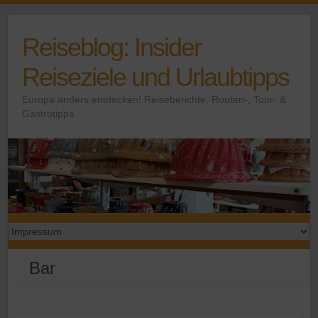
Skip
to
Reiseblog: Insider
content
Reiseziele und Urlaubtipps
Europa anders entdecken! Reiseberichte, Routen-, Tour- &
Gastrotipps
Bar