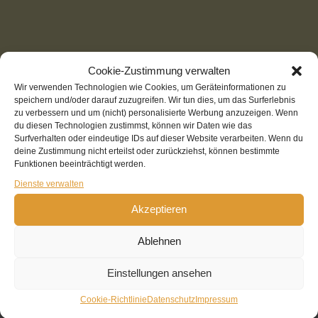
Cookie-Zustimmung verwalten
Wir verwenden Technologien wie Cookies, um Geräteinformationen zu
speichern und/oder darauf zuzugreifen. Wir tun dies, um das Surferlebnis
zu verbessern und um (nicht) personalisierte Werbung anzuzeigen. Wenn
du diesen Technologien zustimmst, können wir Daten wie das
Surfverhalten oder eindeutige IDs auf dieser Website verarbeiten. Wenn du
deine Zustimmung nicht erteilst oder zurückziehst, können bestimmte
TOP Reiseberichte diese Woche:
Funktionen beeinträchtigt werden.
Aktuell
(319 Aufrufe)
Dienste verwalten
Datenschutz (DVE)
(156 Aufrufe)
Akzeptieren
Restaurant: Peskesi - Authentic Cretan Cuisine (Kreta)
(131 Aufrufe)
Ablehnen
Impressum
(80 Aufrufe)
Reisebericht: Ile d' Oleron
(79 Aufrufe)
Einstellungen ansehen
Cookie-Richtlinie (EU)
(75 Aufrufe)
Cookie-Richtlinie
Datenschutz
Impressum
Reisebericht: Belle Ile (Bretagne)
(49 Aufrufe)