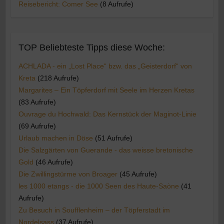
Reisebericht: Comer See
(8 Aufrufe)
TOP Beliebteste Tipps diese Woche:
ACHLADA - ein „Lost Place“ bzw. das „Geisterdorf“ von
Kreta
(218 Aufrufe)
Margarites – Ein Töpferdorf mit Seele im Herzen Kretas
(83 Aufrufe)
Ouvrage du Hochwald: Das Kernstück der Maginot-Linie
(69 Aufrufe)
Urlaub machen in Döse
(51 Aufrufe)
Die Salzgärten von Guerande - das weisse bretonische
Gold
(46 Aufrufe)
Die Zwillingstürme von Broager
(45 Aufrufe)
les 1000 etangs - die 1000 Seen des Haute-Saòne
(41
Aufrufe)
Zu Besuch in Soufflenheim – der Töpferstadt im
Nordelsass
(37 Aufrufe)