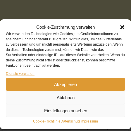
Cookie-Zustimmung verwalten
Wir verwenden Technologien wie Cookies, um Geräteinformationen zu
speichern und/oder darauf zuzugreifen. Wir tun dies, um das Surferlebnis
zu verbessern und um (nicht) personalisierte Werbung anzuzeigen. Wenn
du diesen Technologien zustimmst, können wir Daten wie das
TOP Reiseberichte diese Woche:
Surfverhalten oder eindeutige IDs auf dieser Website verarbeiten. Wenn du
deine Zustimmung nicht erteilst oder zurückziehst, können bestimmte
Aktuell
(317 Aufrufe)
Funktionen beeinträchtigt werden.
Datenschutz (DVE)
(157 Aufrufe)
Dienste verwalten
Restaurant: Peskesi - Authentic Cretan Cuisine (Kreta)
Akzeptieren
(128 Aufrufe)
Reisebericht: Ile d' Oleron
(84 Aufrufe)
Ablehnen
Impressum
(80 Aufrufe)
Cookie-Richtlinie (EU)
(77 Aufrufe)
Einstellungen ansehen
Reisebericht: Belle Ile (Bretagne)
(49 Aufrufe)
Reisebericht: Insel Læsø
(31 Aufrufe)
Cookie-Richtlinie
Datenschutz
Impressum
Reisebericht: Einmal rund um Mount Ida
(25 Aufrufe)