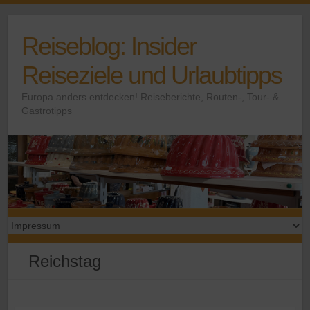
Skip
to
Reiseblog: Insider
content
Reiseziele und Urlaubtipps
Europa anders entdecken! Reiseberichte, Routen-, Tour- &
Gastrotipps
Reichstag