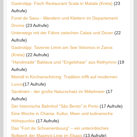
Gastrotipp: Fisch Restaurant Scala in Matala (Kreta)
(23
Aufrufe)
Foret de Saou - Wandern und Klettern im Departement
Drome
(23 Aufrufe)
Unterwegs mit der Fähre zwischen Calais und Dover
(22
Aufrufe)
Gastrotipp: Taverne Limni am See Votomos in Zaros
(Kreta)
(22 Aufrufe)
“Handmade” Baklava und “Engelshaar” aus Rethymno
(19
Aufrufe)
Meindl in Kirchanschöring: Tradition trifft auf modernen
Luxus​
(17 Aufrufe)
Sardinien - der große Naturschatz im Mittelmeer
(17
Aufrufe)
Der historische Bahnhof "São Bento" in Porto
(17 Aufrufe)
Eine Woche in Chania: Kultur, Meer und kulinarische
Höhepunkte
(17 Aufrufe)
Das "Fort de Schoenenbourg" – ein unterirdisches
Bollwerk der Maginot-Linie im Elsass
(13 Aufrufe)