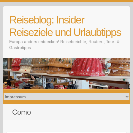
Skip
to
Reiseblog: Insider
content
Reiseziele und Urlaubtipps
Europa anders entdecken! Reiseberichte, Routen-, Tour- &
Gastrotipps
Como