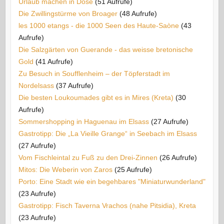
Urlaub machen in Döse
(51 Aufrufe)
Die Zwillingstürme von Broager
(48 Aufrufe)
les 1000 etangs - die 1000 Seen des Haute-Saòne
(43
Aufrufe)
Die Salzgärten von Guerande - das weisse bretonische
Gold
(41 Aufrufe)
Zu Besuch in Soufflenheim – der Töpferstadt im
Nordelsass
(37 Aufrufe)
Die besten Loukoumades gibt es in Mires (Kreta)
(30
Aufrufe)
Sommershopping in Haguenau im Elsass
(27 Aufrufe)
Gastrotipp: Die „La Vieille Grange“ in Seebach im Elsass
(27 Aufrufe)
Vom Fischleintal zu Fuß zu den Drei-Zinnen
(26 Aufrufe)
Mitos: Die Weberin von Zaros
(25 Aufrufe)
Porto: Eine Stadt wie ein begehbares "Miniaturwunderland"
(23 Aufrufe)
Gastrotipp: Fisch Taverna Vrachos (nahe Pitsidia), Kreta
(23 Aufrufe)