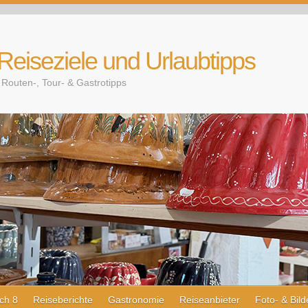
 Reiseziele und Urlaubtipps
Routen-, Tour- & Gastrotipps
ch 8
Reiseberichte
Gastronomie
Reiseanbieter
Foto- & Bild