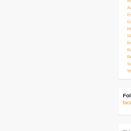
Al
Au
E
Ga
H
Is
Kr
Ku
Re
Sc
St
Fol
fac