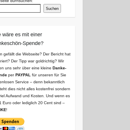
seite durhsuchen:
Suchen
 wäre es mit einer
nkeschön-Spende?
n gefällt die Webseite? Der Bericht hat
iriert? Der Tipp war goldrichtig? Wir
en uns sehr über eine kleine
Danke-
nde
per
PAYPAL
für unseren für Sie
enlosen Service – denn bekanntlich
teht dies nicht alles kostenfrei sondern
viel Aufwand und Kosten. Und wenn es
1 Euro oder lediglich 20 Cent sind –
NKE
!