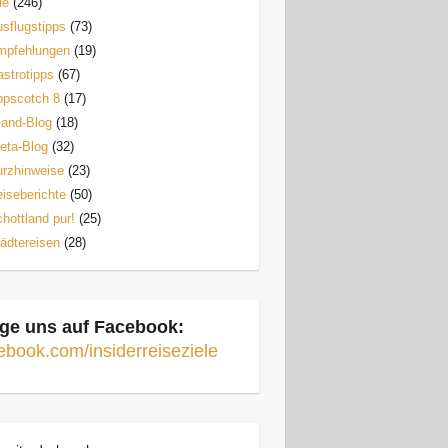
le
(246)
sflugstipps
(73)
mpfehlungen
(19)
strotipps
(67)
opscotch 8
(17)
land-Blog
(18)
eta-Blog
(32)
rzhinweise
(23)
iseberichte
(50)
hottland pur!
(25)
ädtereisen
(28)
ge uns auf Facebook:
ebook.com/insiderreiseziele