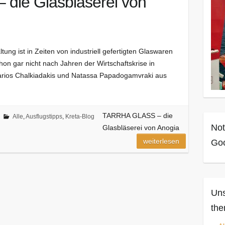
die Glasbläserei von
ng ist in Zeiten von industriell gefertigten Glaswaren
hon gar nicht nach Jahren der Wirtschaftskrise in
Marios Chalkiadakis und Natassa Papadogamvraki aus
TARRHA GLASS – die
Alle
,
Ausflugstipps
,
Kreta-Blog
Not
Glasbläserei von Anogia
weiterlesen
Goo
Uns
the