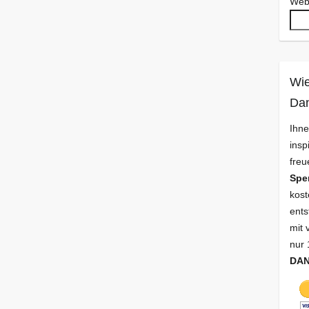
Web
Wie
Da
Ihne
insp
freu
Spe
kost
ents
mit 
nur 
DA