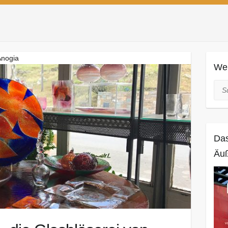
Anogia
Web
Suc
Das
Äuß