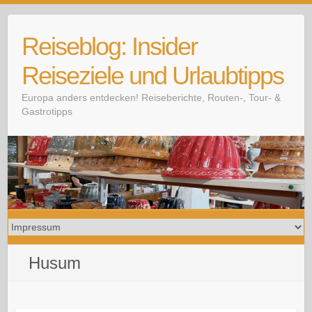
Skip
to
Reiseblog: Insider
content
Reiseziele und Urlaubtipps
Europa anders entdecken! Reiseberichte, Routen-, Tour- &
Gastrotipps
Husum