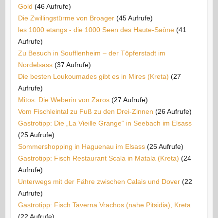
Gold
(46 Aufrufe)
Die Zwillingstürme von Broager
(45 Aufrufe)
les 1000 etangs - die 1000 Seen des Haute-Saòne
(41
Aufrufe)
Zu Besuch in Soufflenheim – der Töpferstadt im
Nordelsass
(37 Aufrufe)
Die besten Loukoumades gibt es in Mires (Kreta)
(27
Aufrufe)
Mitos: Die Weberin von Zaros
(27 Aufrufe)
Vom Fischleintal zu Fuß zu den Drei-Zinnen
(26 Aufrufe)
Gastrotipp: Die „La Vieille Grange“ in Seebach im Elsass
(25 Aufrufe)
Sommershopping in Haguenau im Elsass
(25 Aufrufe)
Gastrotipp: Fisch Restaurant Scala in Matala (Kreta)
(24
Aufrufe)
Unterwegs mit der Fähre zwischen Calais und Dover
(22
Aufrufe)
Gastrotipp: Fisch Taverna Vrachos (nahe Pitsidia), Kreta
(22 Aufrufe)