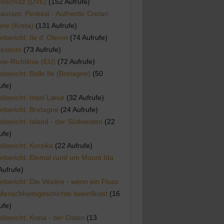
enschutz (DVE)
(152 Aufrufe)
aurant: Peskesi - Authentic Cretan
ine (Kreta)
(131 Aufrufe)
ebericht: Ile d' Oleron
(74 Aufrufe)
ressum
(73 Aufrufe)
ie-Richtlinie (EU)
(72 Aufrufe)
ebericht: Belle Ile (Bretagne)
(50
ufe)
ebericht: Insel Læsø
(32 Aufrufe)
ebericht: Bretagne
(24 Aufrufe)
ebericht: Island - der Südwesten
(22
ufe)
ebericht: Korsika
(22 Aufrufe)
ebericht: Einmal rund um Mount Ida
Aufrufe)
ebericht: Die Vézère - wenn ein Fluss
Menschheitsgeschichte beeinflusst
(16
ufe)
ebericht: Kreta - der Osten
(13