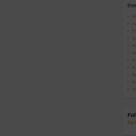
the
Al
Au
E
Ga
H
Is
Kr
Ku
Re
Sc
St
Fol
fac