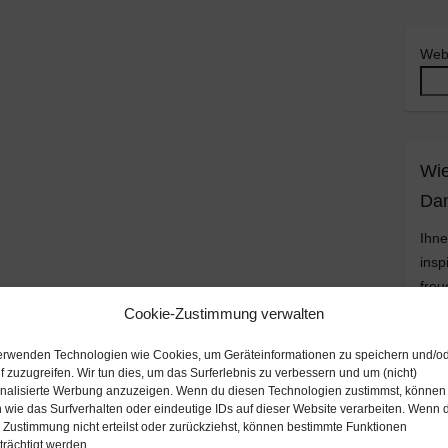
Web
Wie
Da
Ihne
insp
freu
Spe
Cookie-Zustimmung verwalten
kost
erwenden Technologien wie Cookies, um Geräteinformationen zu speichern und/o
ents
f zuzugreifen. Wir tun dies, um das Surferlebnis zu verbessern und um (nicht)
mit 
nalisierte Werbung anzuzeigen. Wenn du diesen Technologien zustimmst, können 
nur 
 wie das Surfverhalten oder eindeutige IDs auf dieser Website verarbeiten. Wenn 
 Zustimmung nicht erteilst oder zurückziehst, können bestimmte Funktionen
DA
trächtigt werden.