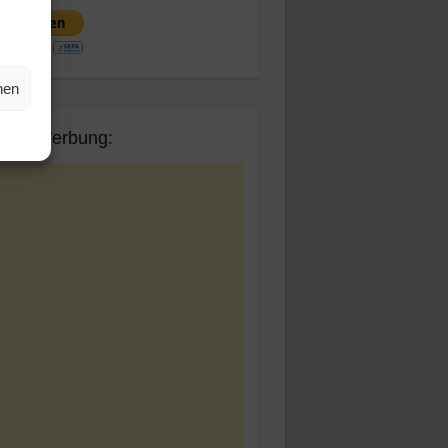
hen
ogle Werbung: