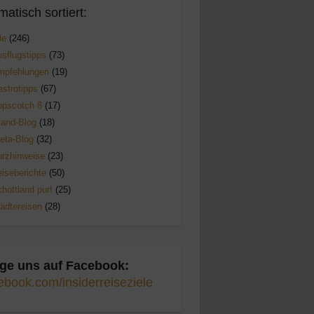
matisch sortiert:
le
(246)
sflugstipps
(73)
mpfehlungen
(19)
strotipps
(67)
opscotch 8
(17)
land-Blog
(18)
eta-Blog
(32)
rzhinweise
(23)
iseberichte
(50)
hottland pur!
(25)
ädtereisen
(28)
ge uns auf Facebook:
ebook.com/insiderreiseziele