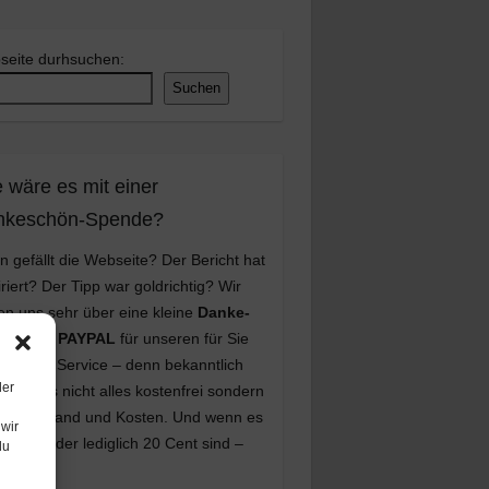
seite durhsuchen:
Suchen
 wäre es mit einer
nkeschön-Spende?
n gefällt die Webseite? Der Bericht hat
iriert? Der Tipp war goldrichtig? Wir
en uns sehr über eine kleine
Danke-
nde
per
PAYPAL
für unseren für Sie
enlosen Service – denn bekanntlich
der
teht dies nicht alles kostenfrei sondern
viel Aufwand und Kosten. Und wenn es
wir
1 Euro oder lediglich 20 Cent sind –
du
NKE
!