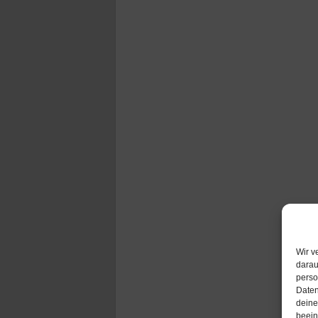
Wir v
darau
perso
Daten
deine
beein