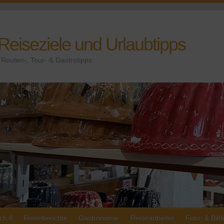
 Reiseziele und Urlaubtipps
Routen-, Tour- & Gastrotipps
ch 8
Reiseberichte
Gastronomie
Reiseanbieter
Foto- & Bild