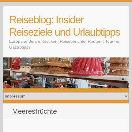
Skip
to
Reiseblog: Insider
content
Reiseziele und Urlaubtipps
Europa anders entdecken! Reiseberichte, Routen-, Tour- &
Gastrotipps
Meeresfrüchte