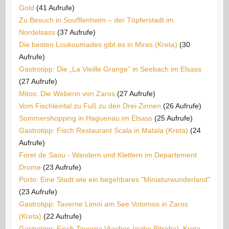
Gold
(41 Aufrufe)
Zu Besuch in Soufflenheim – der Töpferstadt im
Nordelsass
(37 Aufrufe)
Die besten Loukoumades gibt es in Mires (Kreta)
(30
Aufrufe)
Gastrotipp: Die „La Vieille Grange“ in Seebach im Elsass
(27 Aufrufe)
Mitos: Die Weberin von Zaros
(27 Aufrufe)
Vom Fischleintal zu Fuß zu den Drei-Zinnen
(26 Aufrufe)
Sommershopping in Haguenau im Elsass
(25 Aufrufe)
Gastrotipp: Fisch Restaurant Scala in Matala (Kreta)
(24
Aufrufe)
Foret de Saou - Wandern und Klettern im Departement
Drome
(23 Aufrufe)
Porto: Eine Stadt wie ein begehbares "Miniaturwunderland"
(23 Aufrufe)
Gastrotipp: Taverne Limni am See Votomos in Zaros
(Kreta)
(22 Aufrufe)
Gastrotipp: Fisch Taverna Vrachos (nahe Pitsidia), Kreta