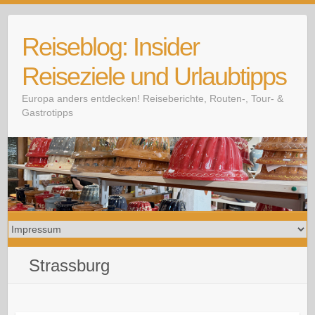
Skip
to
Reiseblog: Insider
content
Reiseziele und Urlaubtipps
Europa anders entdecken! Reiseberichte, Routen-, Tour- &
Gastrotipps
Strassburg