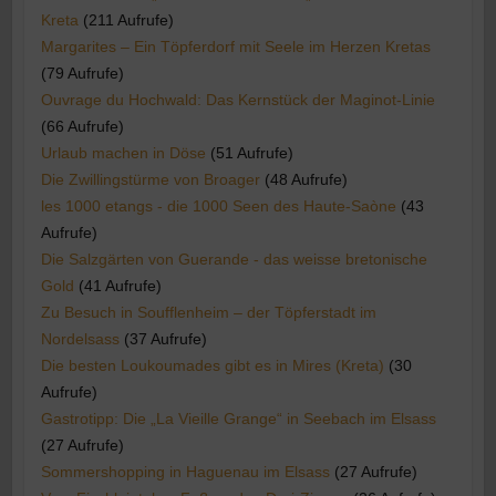
Kreta
(211 Aufrufe)
Margarites – Ein Töpferdorf mit Seele im Herzen Kretas
(79 Aufrufe)
Ouvrage du Hochwald: Das Kernstück der Maginot-Linie
(66 Aufrufe)
Urlaub machen in Döse
(51 Aufrufe)
Die Zwillingstürme von Broager
(48 Aufrufe)
les 1000 etangs - die 1000 Seen des Haute-Saòne
(43
Aufrufe)
Die Salzgärten von Guerande - das weisse bretonische
Gold
(41 Aufrufe)
Zu Besuch in Soufflenheim – der Töpferstadt im
Nordelsass
(37 Aufrufe)
Die besten Loukoumades gibt es in Mires (Kreta)
(30
Aufrufe)
Gastrotipp: Die „La Vieille Grange“ in Seebach im Elsass
(27 Aufrufe)
Sommershopping in Haguenau im Elsass
(27 Aufrufe)