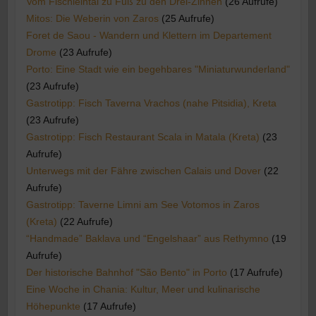
Vom Fischleintal zu Fuß zu den Drei-Zinnen
(26 Aufrufe)
Mitos: Die Weberin von Zaros
(25 Aufrufe)
Foret de Saou - Wandern und Klettern im Departement
Drome
(23 Aufrufe)
Porto: Eine Stadt wie ein begehbares "Miniaturwunderland"
(23 Aufrufe)
Gastrotipp: Fisch Taverna Vrachos (nahe Pitsidia), Kreta
(23 Aufrufe)
Gastrotipp: Fisch Restaurant Scala in Matala (Kreta)
(23
Aufrufe)
Unterwegs mit der Fähre zwischen Calais und Dover
(22
Aufrufe)
Gastrotipp: Taverne Limni am See Votomos in Zaros
(Kreta)
(22 Aufrufe)
“Handmade” Baklava und “Engelshaar” aus Rethymno
(19
Aufrufe)
Der historische Bahnhof "São Bento" in Porto
(17 Aufrufe)
Eine Woche in Chania: Kultur, Meer und kulinarische
Höhepunkte
(17 Aufrufe)