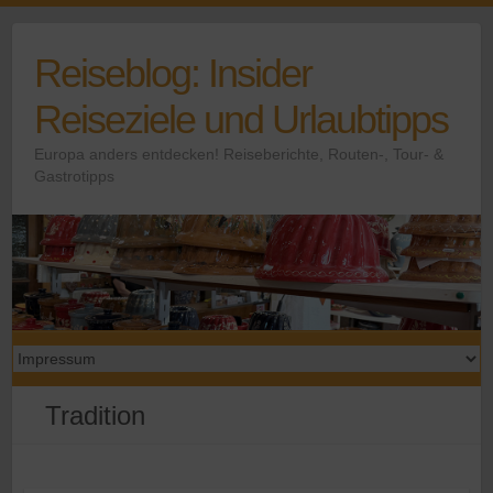
Skip
to
Reiseblog: Insider
content
Reiseziele und Urlaubtipps
Europa anders entdecken! Reiseberichte, Routen-, Tour- &
Gastrotipps
Tradition