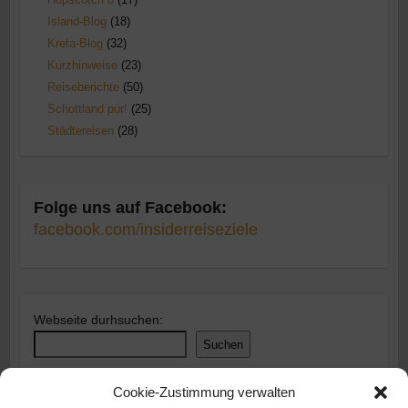
Island-Blog
(18)
Kreta-Blog
(32)
Kurzhinweise
(23)
Reiseberichte
(50)
Schottland pur!
(25)
Städtereisen
(28)
Folge uns auf Facebook:
facebook.com/insiderreiseziele
Webseite durhsuchen:
Suchen
Cookie-Zustimmung verwalten