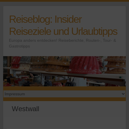
Skip
to
Reiseblog: Insider
content
Reiseziele und Urlaubtipps
Europa anders entdecken! Reiseberichte, Routen-, Tour- &
Gastrotipps
Westwall