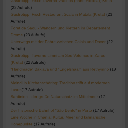
Gastrotipp: Fisch Taverna Vrachos (nahe Pitsidia), Kreta
(23 Aufrufe)
Gastrotipp: Fisch Restaurant Scala in Matala (Kreta)
(23
Aufrufe)
Foret de Saou - Wandern und Klettern im Departement
Drome
(23 Aufrufe)
Unterwegs mit der Fähre zwischen Calais und Dover
(22
Aufrufe)
Gastrotipp: Taverne Limni am See Votomos in Zaros
(Kreta)
(22 Aufrufe)
“Handmade” Baklava und “Engelshaar” aus Rethymno
(19
Aufrufe)
Meindl in Kirchanschöring: Tradition trifft auf modernen
Luxus​
(17 Aufrufe)
Sardinien - der große Naturschatz im Mittelmeer
(17
Aufrufe)
Der historische Bahnhof "São Bento" in Porto
(17 Aufrufe)
Eine Woche in Chania: Kultur, Meer und kulinarische
Höhepunkte
(17 Aufrufe)