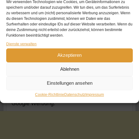
Wir verwenden Technologien wie Cookies, um Geräteinformationen zu
Wie wäre es mit einer Dankeschön-Spende?
speichern und/oder darauf zuzugreifen. Wir tun dies, um das Surferlebnis
zu verbessern und um (nicht) personalisierte Werbung anzuzeigen. Wenn
Ihnen gefällt die Webseite? Der Bericht hat inspiriert? Der
du diesen Technologien zustimmst, können wir Daten wie das
Surfverhalten oder eindeutige IDs auf dieser Website verarbeiten. Wenn du
Tipp war goldrichtig? Wir freuen uns sehr über eine kleine
deine Zustimmung nicht erteilst oder zurückziehst, können bestimmte
Danke-Spende
per
PAYPAL
für unseren für Sie
Funktionen beeinträchtigt werden.
kostenlosen Service – denn bekanntlich entsteht dies nicht
Dienste verwalten
alles kostenfrei sondern mit viel Aufwand und Kosten. Und
Akzeptieren
wenn es nur 1 Euro oder lediglich 20 Cent sind –
DANKE
!
Ablehnen
Einstellungen ansehen
Cookie-Richtlinie
Datenschutz
Impressum
Google Werbung: