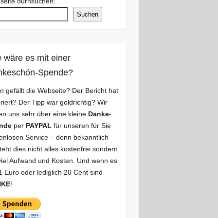
seite durhsuchen:
Suchen
 wäre es mit einer
nkeschön-Spende?
n gefällt die Webseite? Der Bericht hat
iriert? Der Tipp war goldrichtig? Wir
en uns sehr über eine kleine
Danke-
nde
per
PAYPAL
für unseren für Sie
enlosen Service – denn bekanntlich
teht dies nicht alles kostenfrei sondern
viel Aufwand und Kosten. Und wenn es
1 Euro oder lediglich 20 Cent sind –
NKE
!