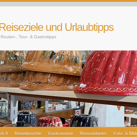
 Reiseziele und Urlaubtipps
Routen-, Tour- & Gastrotipps
ch 8
Reiseberichte
Gastronomie
Reiseanbieter
Foto- & Bild