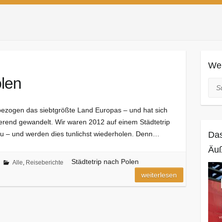
Web
olen
Suc
 bezogen das siebtgrößte Land Europas – und hat sich
ierend gewandelt. Wir waren 2012 auf einem Städtetrip
u – und werden dies tunlichst wiederholen. Denn…
Das
Äuß
Städtetrip nach Polen
Alle
,
Reiseberichte
weiterlesen