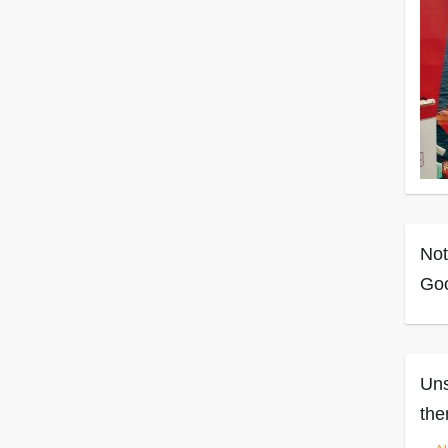
Not
Goo
Uns
the