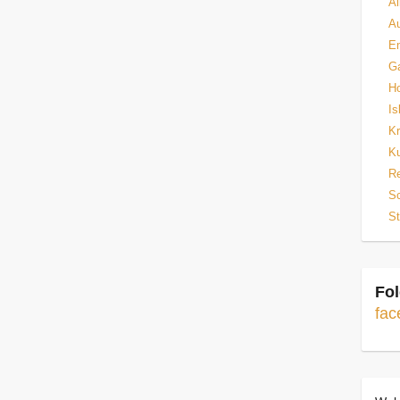
Al
Au
E
Ga
H
Is
Kr
Ku
Re
Sc
St
Fol
fac