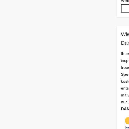
Web
Wie
Da
Ihne
insp
freu
Spe
kost
ents
mit 
nur 
DA