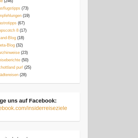
le
(246)
sflugstipps
(73)
mpfehlungen
(19)
strotipps
(67)
opscotch 8
(17)
land-Blog
(18)
eta-Blog
(32)
rzhinweise
(23)
iseberichte
(50)
hottland pur!
(25)
ädtereisen
(28)
ge uns auf Facebook:
ebook.com/insiderreiseziele