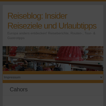
Skip
to
Reiseblog: Insider
content
Reiseziele und Urlaubtipps
Europa anders entdecken! Reiseberichte, Routen-, Tour- &
Gastrotipps
Cahors