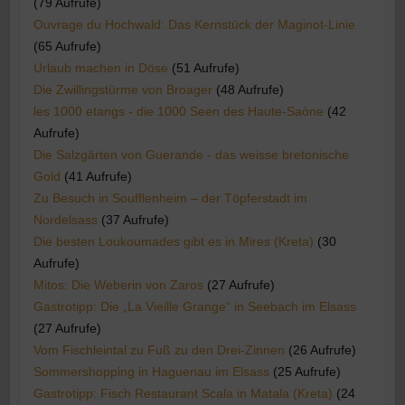
(79 Aufrufe)
Ouvrage du Hochwald: Das Kernstück der Maginot-Linie
(65 Aufrufe)
Urlaub machen in Döse
(51 Aufrufe)
Die Zwillingstürme von Broager
(48 Aufrufe)
les 1000 etangs - die 1000 Seen des Haute-Saòne
(42
Aufrufe)
Die Salzgärten von Guerande - das weisse bretonische
Gold
(41 Aufrufe)
Zu Besuch in Soufflenheim – der Töpferstadt im
Nordelsass
(37 Aufrufe)
Die besten Loukoumades gibt es in Mires (Kreta)
(30
Aufrufe)
Mitos: Die Weberin von Zaros
(27 Aufrufe)
Gastrotipp: Die „La Vieille Grange“ in Seebach im Elsass
(27 Aufrufe)
Vom Fischleintal zu Fuß zu den Drei-Zinnen
(26 Aufrufe)
Sommershopping in Haguenau im Elsass
(25 Aufrufe)
Gastrotipp: Fisch Restaurant Scala in Matala (Kreta)
(24