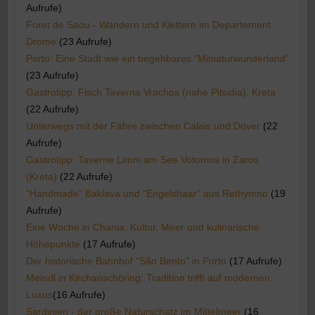
Aufrufe)
Foret de Saou - Wandern und Klettern im Departement
Drome
(23 Aufrufe)
Porto: Eine Stadt wie ein begehbares "Miniaturwunderland"
(23 Aufrufe)
Gastrotipp: Fisch Taverna Vrachos (nahe Pitsidia), Kreta
(22 Aufrufe)
Unterwegs mit der Fähre zwischen Calais und Dover
(22
Aufrufe)
Gastrotipp: Taverne Limni am See Votomos in Zaros
(Kreta)
(22 Aufrufe)
“Handmade” Baklava und “Engelshaar” aus Rethymno
(19
Aufrufe)
Eine Woche in Chania: Kultur, Meer und kulinarische
Höhepunkte
(17 Aufrufe)
Der historische Bahnhof "São Bento" in Porto
(17 Aufrufe)
Meindl in Kirchanschöring: Tradition trifft auf modernen
Luxus​
(16 Aufrufe)
Sardinien - der große Naturschatz im Mittelmeer
(16