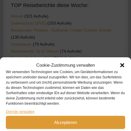
TOP Reiseberichte diese Woche:
Aktuell
(321 Aufrufe)
Datenschutz (DVE)
(153 Aufrufe)
Restaurant: Peskesi - Authentic Cretan Cuisine (Kreta)
(130 Aufrufe)
Impressum
(79 Aufrufe)
Reisebericht: Ile d' Oleron
(74 Aufrufe)
Cookie-Richtlinie (EU)
(72 Aufrufe)
Cookie-Zustimmung verwalten
Reisebericht: Belle Ile (Bretagne)
(50 Aufrufe)
Reisebericht: Insel Læsø
(32 Aufrufe)
Wir verwenden Technologien wie Cookies, um Geräteinformationen zu
speichern und/oder darauf zuzugreifen. Wir tun dies, um das Surferlebnis
Reisebericht: Korsika
(22 Aufrufe)
zu verbessern und um (nicht) personalisierte Werbung anzuzeigen. Wenn
Reisebericht: Island - der Südwesten
(21 Aufrufe)
du diesen Technologien zustimmst, können wir Daten wie das
Reisebericht: Bretagne
(19 Aufrufe)
Surfverhalten oder eindeutige IDs auf dieser Website verarbeiten. Wenn du
deine Zustimmung nicht erteilst oder zurückziehst, können bestimmte
Reisebericht: Einmal rund um Mount Ida
(17 Aufrufe)
Funktionen beeinträchtigt werden.
Reisebericht: Die Vézère - wenn ein Fluss die
Dienste verwalten
Menschheitsgeschichte beeinflusst
(17 Aufrufe)
Reisebericht: Schottland Island Hopping (Inselhüpfen)
(13
Akzeptieren
Aufrufe)