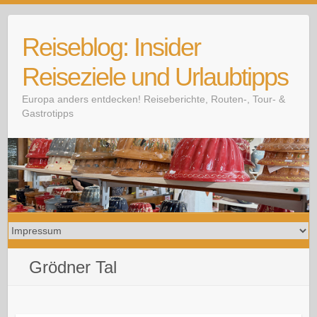
Skip
to
Reiseblog: Insider
content
Reiseziele und Urlaubtipps
Europa anders entdecken! Reiseberichte, Routen-, Tour- &
Gastrotipps
Grödner Tal