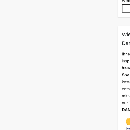
Web
Wie
Da
Ihne
insp
freu
Spe
kost
ents
mit 
nur 
DA