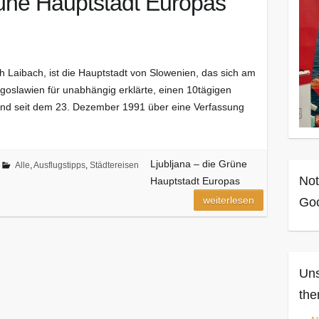
rüne Hauptstadt Europas
ch Laibach, ist die Hauptstadt von Slowenien, das sich am
ugoslawien für unabhängig erklärte, einen 10tägigen
und seit dem 23. Dezember 1991 über eine Verfassung
Ljubljana – die Grüne
Alle
,
Ausflugstipps
,
Städtereisen
Not
Hauptstadt Europas
weiterlesen
Goo
Uns
the