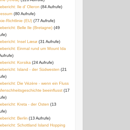
ebericht: Ile d' Oleron
(84 Aufrufe)
ressum
(80 Aufrufe)
ie-Richtlinie (EU)
(77 Aufrufe)
ebericht: Belle Ile (Bretagne)
(49
ufe)
ebericht: Insel Læsø
(31 Aufrufe)
ebericht: Einmal rund um Mount Ida
Aufrufe)
ebericht: Korsika
(24 Aufrufe)
ebericht: Island - der Südwesten
(21
ufe)
ebericht: Die Vézère - wenn ein Fluss
Menschheitsgeschichte beeinflusst
(17
ufe)
ebericht: Kreta - der Osten
(13
ufe)
ebericht: Berlin
(13 Aufrufe)
ebericht: Schottland Island Hopping