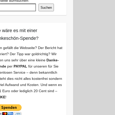
seite durhsuchen:
Suchen
 wäre es mit einer
nkeschön-Spende?
n gefällt die Webseite? Der Bericht hat
iriert? Der Tipp war goldrichtig? Wir
en uns sehr über eine kleine
Danke-
nde
per
PAYPAL
für unseren für Sie
enlosen Service – denn bekanntlich
teht dies nicht alles kostenfrei sondern
viel Aufwand und Kosten. Und wenn es
1 Euro oder lediglich 20 Cent sind –
NKE
!