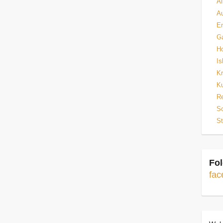
Al
Au
E
Ga
H
Is
Kr
Ku
Re
Sc
St
Fol
fac