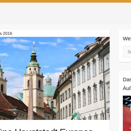
as 2016
Web
Suc
Das
Äuß