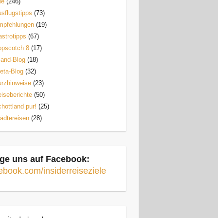
le
(246)
sflugstipps
(73)
mpfehlungen
(19)
strotipps
(67)
opscotch 8
(17)
land-Blog
(18)
eta-Blog
(32)
rzhinweise
(23)
iseberichte
(50)
hottland pur!
(25)
ädtereisen
(28)
ge uns auf Facebook:
ebook.com/insiderreiseziele