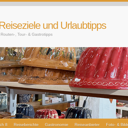
 Reiseziele und Urlaubtipps
Routen-, Tour- & Gastrotipps
ch 8
Reiseberichte
Gastronomie
Reiseanbieter
Foto- & Bild