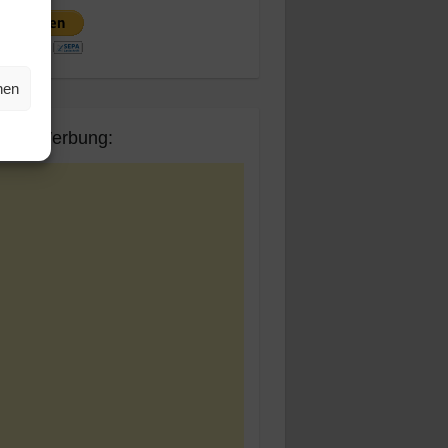
hen
ogle Werbung: