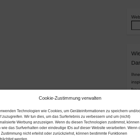
Web
Wie
Da
Ihne
insp
freu
Spe
Cookie-Zustimmung verwalten
kost
erwenden Technologien wie Cookies, um Geräteinformationen zu speichern und/o
ents
f zuzugreifen. Wir tun dies, um das Surferlebnis zu verbessern und um (nicht)
mit 
nalisierte Werbung anzuzeigen. Wenn du diesen Technologien zustimmst, können 
nur 
 wie das Surfverhalten oder eindeutige IDs auf dieser Website verarbeiten. Wenn 
 Zustimmung nicht erteilst oder zurückziehst, können bestimmte Funktionen
DA
trächtigt werden.