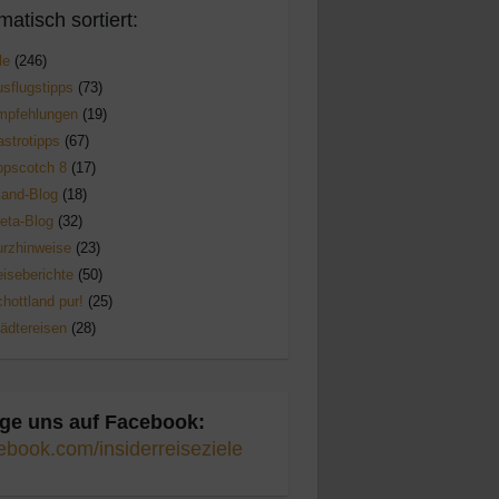
matisch sortiert:
le
(246)
sflugstipps
(73)
mpfehlungen
(19)
strotipps
(67)
opscotch 8
(17)
land-Blog
(18)
eta-Blog
(32)
rzhinweise
(23)
iseberichte
(50)
hottland pur!
(25)
ädtereisen
(28)
ge uns auf Facebook:
ebook.com/insiderreiseziele