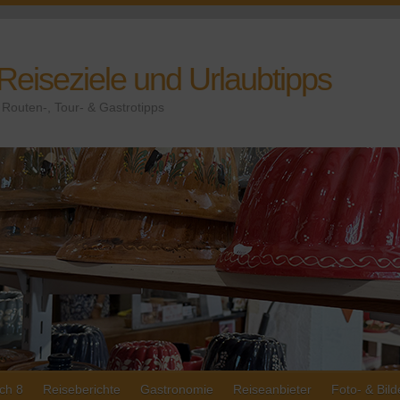
 Reiseziele und Urlaubtipps
Routen-, Tour- & Gastrotipps
ch 8
Reiseberichte
Gastronomie
Reiseanbieter
Foto- & Bild