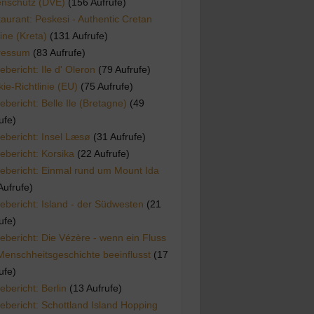
enschutz (DVE)
(156 Aufrufe)
aurant: Peskesi - Authentic Cretan
ine (Kreta)
(131 Aufrufe)
ressum
(83 Aufrufe)
ebericht: Ile d' Oleron
(79 Aufrufe)
ie-Richtlinie (EU)
(75 Aufrufe)
ebericht: Belle Ile (Bretagne)
(49
ufe)
ebericht: Insel Læsø
(31 Aufrufe)
ebericht: Korsika
(22 Aufrufe)
ebericht: Einmal rund um Mount Ida
Aufrufe)
ebericht: Island - der Südwesten
(21
ufe)
ebericht: Die Vézère - wenn ein Fluss
Menschheitsgeschichte beeinflusst
(17
ufe)
ebericht: Berlin
(13 Aufrufe)
ebericht: Schottland Island Hopping