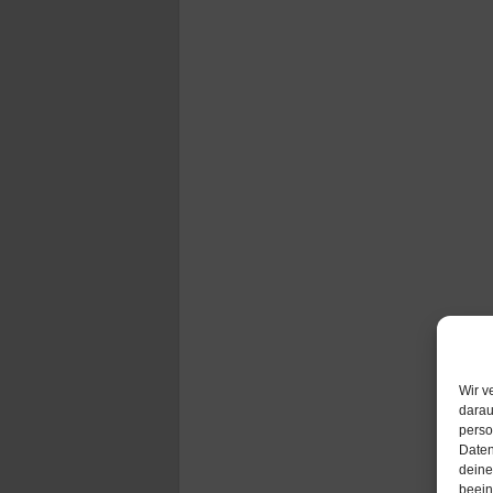
Wir v
darau
perso
Daten
deine
beein