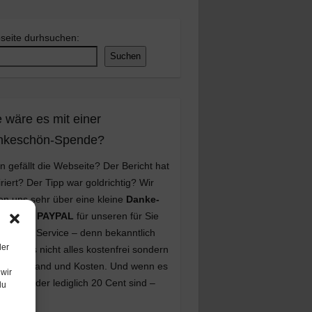
seite durhsuchen:
Suchen
 wäre es mit einer
nkeschön-Spende?
n gefällt die Webseite? Der Bericht hat
iriert? Der Tipp war goldrichtig? Wir
en uns sehr über eine kleine
Danke-
nde
per
PAYPAL
für unseren für Sie
enlosen Service – denn bekanntlich
der
teht dies nicht alles kostenfrei sondern
viel Aufwand und Kosten. Und wenn es
wir
1 Euro oder lediglich 20 Cent sind –
du
NKE
!