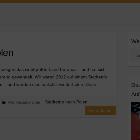
Web
olen
Suc
 bezogen das siebtgrößte Land Europas – und hat sich
ierend gewandelt. Wir waren 2012 auf einem Städtetrip
u – und werden dies tunlichst wiederholen. Denn…
Das
Äuß
Städtetrip nach Polen
Alle
,
Reiseberichte
weiterlesen