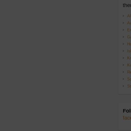
the
Al
Au
E
Ga
H
Is
Kr
Ku
Re
Sc
St
Fol
fac