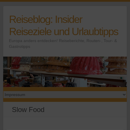
Skip
to
Reiseblog: Insider
content
Reiseziele und Urlaubtipps
Europa anders entdecken! Reiseberichte, Routen-, Tour- &
Gastrotipps
Slow Food