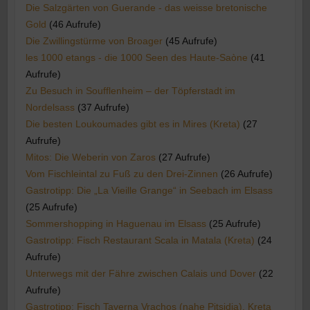
Die Salzgärten von Guerande - das weisse bretonische
Gold
(46 Aufrufe)
Die Zwillingstürme von Broager
(45 Aufrufe)
les 1000 etangs - die 1000 Seen des Haute-Saòne
(41
Aufrufe)
Zu Besuch in Soufflenheim – der Töpferstadt im
Nordelsass
(37 Aufrufe)
Die besten Loukoumades gibt es in Mires (Kreta)
(27
Aufrufe)
Mitos: Die Weberin von Zaros
(27 Aufrufe)
Vom Fischleintal zu Fuß zu den Drei-Zinnen
(26 Aufrufe)
Gastrotipp: Die „La Vieille Grange“ in Seebach im Elsass
(25 Aufrufe)
Sommershopping in Haguenau im Elsass
(25 Aufrufe)
Gastrotipp: Fisch Restaurant Scala in Matala (Kreta)
(24
Aufrufe)
Unterwegs mit der Fähre zwischen Calais und Dover
(22
Aufrufe)
Gastrotipp: Fisch Taverna Vrachos (nahe Pitsidia), Kreta