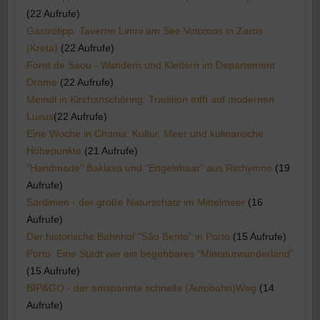
(22 Aufrufe)
Gastrotipp: Taverne Limni am See Votomos in Zaros
(Kreta)
(22 Aufrufe)
Foret de Saou - Wandern und Klettern im Departement
Drome
(22 Aufrufe)
Meindl in Kirchanschöring: Tradition trifft auf modernen
Luxus​
(22 Aufrufe)
Eine Woche in Chania: Kultur, Meer und kulinarische
Höhepunkte
(21 Aufrufe)
“Handmade” Baklava und “Engelshaar” aus Rethymno
(19
Aufrufe)
Sardinien - der große Naturschatz im Mittelmeer
(16
Aufrufe)
Der historische Bahnhof "São Bento" in Porto
(15 Aufrufe)
Porto: Eine Stadt wie ein begehbares "Miniaturwunderland"
(15 Aufrufe)
BIP&GO - der entspannte schnelle (Autobahn)Weg
(14
Aufrufe)