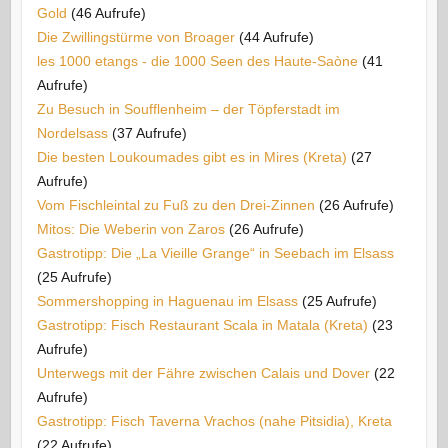
Gold
(46 Aufrufe)
Die Zwillingstürme von Broager
(44 Aufrufe)
les 1000 etangs - die 1000 Seen des Haute-Saòne
(41
Aufrufe)
Zu Besuch in Soufflenheim – der Töpferstadt im
Nordelsass
(37 Aufrufe)
Die besten Loukoumades gibt es in Mires (Kreta)
(27
Aufrufe)
Vom Fischleintal zu Fuß zu den Drei-Zinnen
(26 Aufrufe)
Mitos: Die Weberin von Zaros
(26 Aufrufe)
Gastrotipp: Die „La Vieille Grange“ in Seebach im Elsass
(25 Aufrufe)
Sommershopping in Haguenau im Elsass
(25 Aufrufe)
Gastrotipp: Fisch Restaurant Scala in Matala (Kreta)
(23
Aufrufe)
Unterwegs mit der Fähre zwischen Calais und Dover
(22
Aufrufe)
Gastrotipp: Fisch Taverna Vrachos (nahe Pitsidia), Kreta
(22 Aufrufe)