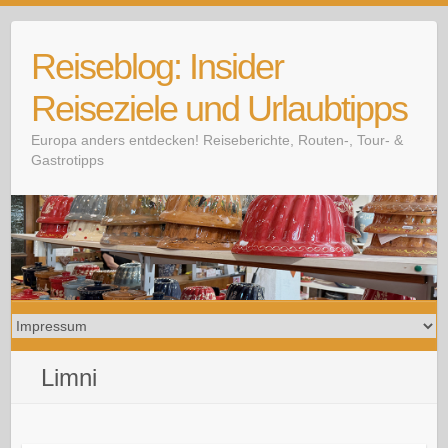
Skip
to
Reiseblog: Insider
content
Reiseziele und Urlaubtipps
Europa anders entdecken! Reiseberichte, Routen-, Tour- &
Gastrotipps
Limni