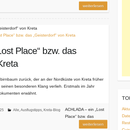
weiterlesen
isterdorf“ von Kreta
ost Place“ bzw. das
Kreta
birnbaum zurück, der an der Nordküste von Kreta früher
seinen besonderen Klang verlieh. Erstmals im Jahr
Dokumenten erwähnt.
TOP
Aktu
ACHLADA – ein „Lost
025
Alle
,
Ausflugstipps
,
Kreta-Blog
Dat
Place“ bzw. das
Rest
weiterlesen
Cuis