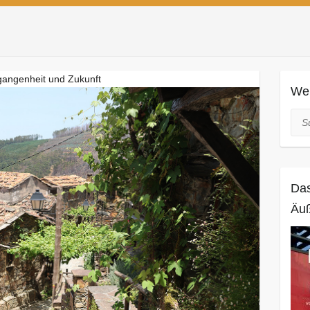
ergangenheit und Zukunft
Web
Suc
Das
Äuß