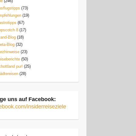
le
(246)
sflugstipps
(73)
mpfehlungen
(19)
strotipps
(67)
opscotch 8
(17)
land-Blog
(18)
eta-Blog
(32)
rzhinweise
(23)
iseberichte
(50)
hottland pur!
(25)
ädtereisen
(28)
ge uns auf Facebook:
ebook.com/insiderreiseziele