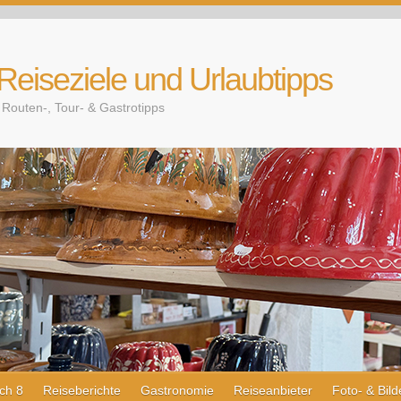
 Reiseziele und Urlaubtipps
Routen-, Tour- & Gastrotipps
ch 8
Reiseberichte
Gastronomie
Reiseanbieter
Foto- & Bild