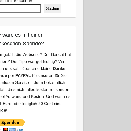
seite durhsuchen:
Suchen
 wäre es mit einer
nkeschön-Spende?
n gefällt die Webseite? Der Bericht hat
iriert? Der Tipp war goldrichtig? Wir
en uns sehr über eine kleine
Danke-
nde
per
PAYPAL
für unseren für Sie
enlosen Service – denn bekanntlich
teht dies nicht alles kostenfrei sondern
viel Aufwand und Kosten. Und wenn es
1 Euro oder lediglich 20 Cent sind –
NKE
!