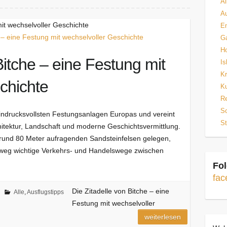
Al
Au
mit wechselvoller Geschichte
E
Ga
H
Bitche – eine Festung mit
Is
Kr
chichte
Ku
Re
Sc
 eindrucksvollsten Festungsanlagen Europas und vereint
St
chitektur, Landschaft und moderne Geschichtsvermittlung.
 rund 80 Meter aufragenden Sandsteinfelsen gelegen,
hinweg wichtige Verkehrs- und Handelswege zwischen
Fol
fac
Die Zitadelle von Bitche – eine
Alle
,
Ausflugstipps
Festung mit wechselvoller
weiterlesen