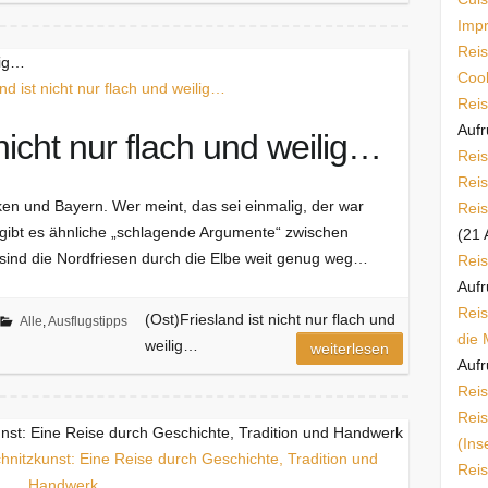
Imp
Reis
lig…
Cook
Reis
Aufr
 nicht nur flach und weilig…
Reis
Reis
en und Bayern. Wer meint, das sei einmalig, der war
Reis
 gibt es ähnliche „schlagende Argumente“ zwischen
(21 
 sind die Nordfriesen durch die Elbe weit genug weg…
Reis
Aufr
Reis
(Ost)Friesland ist nicht nur flach und
Alle
,
Ausflugstipps
die 
weilig…
weiterlesen
Aufr
Reis
Reis
unst: Eine Reise durch Geschichte, Tradition und Handwerk​
(Ins
Reis