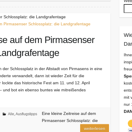
Web
er Schlossplatz: die Landgrafentage
Wie
eise auf dem Pirmasenser
Da
 Landgrafentage
Ihne
insp
er Schlossplatz in der Altstadt von Pirmasens in eine
freu
rte verwandelt, dann ist wieder Zeit für die
Spe
lockte das historische Fest am 11. und 12. April
kost
 – und bot ein ebenso buntes wie mitreißendes
ents
mit 
nur 
DA
Eine kleine Zeitreise auf dem
Alle
,
Ausflugstipps
Pirmasenser Schlossplatz: die
weiterlesen