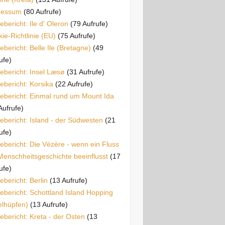
ressum
(80 Aufrufe)
ebericht: Ile d' Oleron
(79 Aufrufe)
ie-Richtlinie (EU)
(75 Aufrufe)
ebericht: Belle Ile (Bretagne)
(49
ufe)
ebericht: Insel Læsø
(31 Aufrufe)
ebericht: Korsika
(22 Aufrufe)
ebericht: Einmal rund um Mount Ida
Aufrufe)
ebericht: Island - der Südwesten
(21
ufe)
ebericht: Die Vézère - wenn ein Fluss
Menschheitsgeschichte beeinflusst
(17
ufe)
ebericht: Berlin
(13 Aufrufe)
ebericht: Schottland Island Hopping
elhüpfen)
(13 Aufrufe)
ebericht: Kreta - der Osten
(13