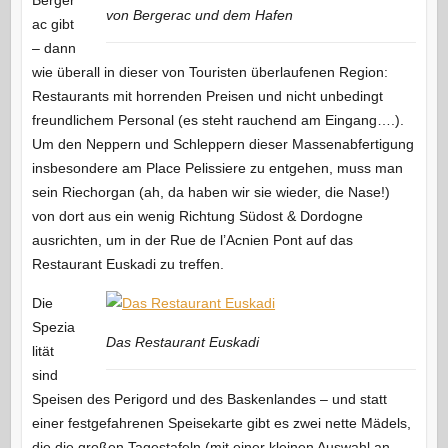
von Bergerac und dem Hafen
ac gibt
– dann
wie überall in dieser von Touristen überlaufenen Region:
Restaurants mit horrenden Preisen und nicht unbedingt
freundlichem Personal (es steht rauchend am Eingang….).
Um den Neppern und Schleppern dieser Massenabfertigung
insbesondere am Place Pelissiere zu entgehen, muss man
sein Riechorgan (ah, da haben wir sie wieder, die Nase!)
von dort aus ein wenig Richtung Südost & Dordogne
ausrichten, um in der Rue de l’Acnien Pont auf das
Restaurant Euskadi zu treffen.
Die
Spezia
Das Restaurant Euskadi
lität
sind
Speisen des Perigord und des Baskenlandes – und statt
einer festgefahrenen Speisekarte gibt es zwei nette Mädels,
die die großen Tagestafeln (mit einer kleinen Auswahl an