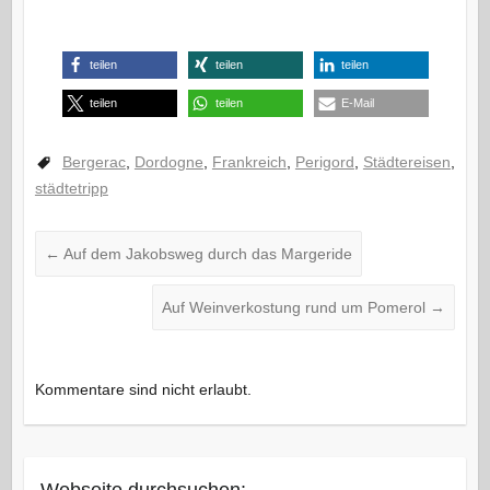
teilen
teilen
teilen
teilen
teilen
E-Mail
Bergerac
,
Dordogne
,
Frankreich
,
Perigord
,
Städtereisen
,
städtetripp
←
Auf dem Jakobsweg durch das Margeride
Auf Weinverkostung rund um Pomerol
→
Kommentare sind nicht erlaubt.
Webseite durchsuchen: