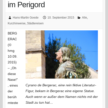
im Perigord
Hans-Martin Goede
10. September 2015
Alle
,
Kurzhinweise
,
Städtereisen
BERG
ERAC
(©
hmg
10.09.
2015)
– „Oh
diese
Nase!“
Cyrano de Bergerac, eine rein fiktive Literatur-
, eines
Figur, bekam in Bergerac eine eigene Statue.
der
Auch wenn er außer dem Namen nichts mit der
berüh
Stadt zu tun hat…
mteste