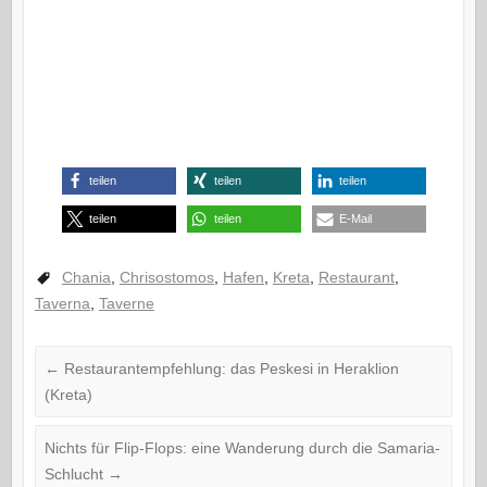
teilen
teilen
teilen
teilen
teilen
E-Mail
Chania
,
Chrisostomos
,
Hafen
,
Kreta
,
Restaurant
,
Taverna
,
Taverne
←
Restaurantempfehlung: das Peskesi in Heraklion
(Kreta)
Nichts für Flip-Flops: eine Wanderung durch die Samaria-
Schlucht
→